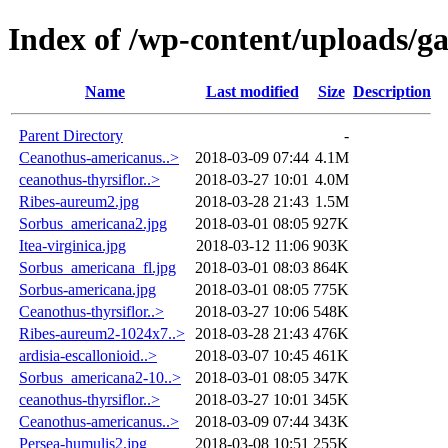
Index of /wp-content/uploads/g
Name
Last modified
Size
Description
Parent Directory
-
Ceanothus-americanus..>
2018-03-09 07:44
4.1M
ceanothus-thyrsiflor..>
2018-03-27 10:01
4.0M
Ribes-aureum2.jpg
2018-03-28 21:43
1.5M
Sorbus_americana2.jpg
2018-03-01 08:05
927K
Itea-virginica.jpg
2018-03-12 11:06
903K
Sorbus_americana_fl.jpg
2018-03-01 08:03
864K
Sorbus-americana.jpg
2018-03-01 08:05
775K
Ceanothus-thyrsiflor..>
2018-03-27 10:06
548K
Ribes-aureum2-1024x7..>
2018-03-28 21:43
476K
ardisia-escallonioid..>
2018-03-07 10:45
461K
Sorbus_americana2-10..>
2018-03-01 08:05
347K
ceanothus-thyrsiflor..>
2018-03-27 10:01
345K
Ceanothus-americanus..>
2018-03-09 07:44
343K
Persea-humulis2.jpg
2018-03-08 10:51
255K