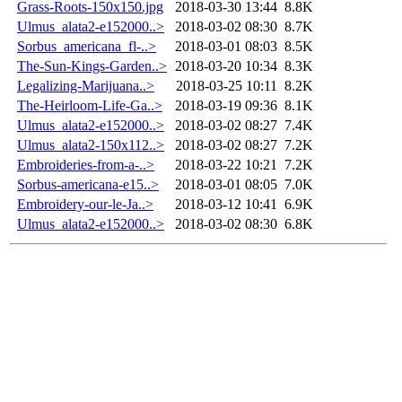
Grass-Roots-150x150.jpg
2018-03-30 13:44
8.8K
Ulmus_alata2-e152000..>
2018-03-02 08:30
8.7K
Sorbus_americana_fl-..>
2018-03-01 08:03
8.5K
The-Sun-Kings-Garden..>
2018-03-20 10:34
8.3K
Legalizing-Marijuana..>
2018-03-25 10:11
8.2K
The-Heirloom-Life-Ga..>
2018-03-19 09:36
8.1K
Ulmus_alata2-e152000..>
2018-03-02 08:27
7.4K
Ulmus_alata2-150x112..>
2018-03-02 08:27
7.2K
Embroideries-from-a-..>
2018-03-22 10:21
7.2K
Sorbus-americana-e15..>
2018-03-01 08:05
7.0K
Embroidery-our-le-Ja..>
2018-03-12 10:41
6.9K
Ulmus_alata2-e152000..>
2018-03-02 08:30
6.8K