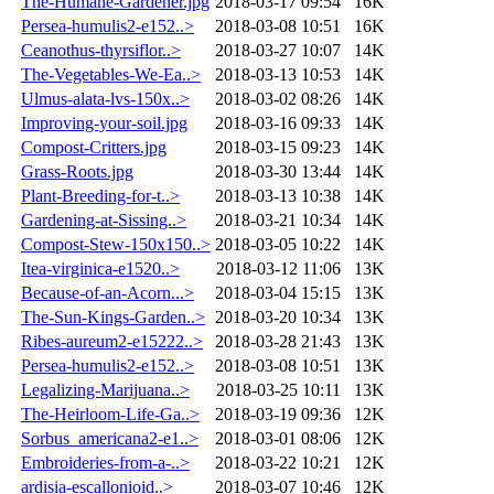
The-Humane-Gardener.jpg
2018-03-17 09:54
16K
Persea-humulis2-e152..>
2018-03-08 10:51
16K
Ceanothus-thyrsiflor..>
2018-03-27 10:07
14K
The-Vegetables-We-Ea..>
2018-03-13 10:53
14K
Ulmus-alata-lvs-150x..>
2018-03-02 08:26
14K
Improving-your-soil.jpg
2018-03-16 09:33
14K
Compost-Critters.jpg
2018-03-15 09:23
14K
Grass-Roots.jpg
2018-03-30 13:44
14K
Plant-Breeding-for-t..>
2018-03-13 10:38
14K
Gardening-at-Sissing..>
2018-03-21 10:34
14K
Compost-Stew-150x150..>
2018-03-05 10:22
14K
Itea-virginica-e1520..>
2018-03-12 11:06
13K
Because-of-an-Acorn...>
2018-03-04 15:15
13K
The-Sun-Kings-Garden..>
2018-03-20 10:34
13K
Ribes-aureum2-e15222..>
2018-03-28 21:43
13K
Persea-humulis2-e152..>
2018-03-08 10:51
13K
Legalizing-Marijuana..>
2018-03-25 10:11
13K
The-Heirloom-Life-Ga..>
2018-03-19 09:36
12K
Sorbus_americana2-e1..>
2018-03-01 08:06
12K
Embroideries-from-a-..>
2018-03-22 10:21
12K
ardisia-escallonioid..>
2018-03-07 10:46
12K