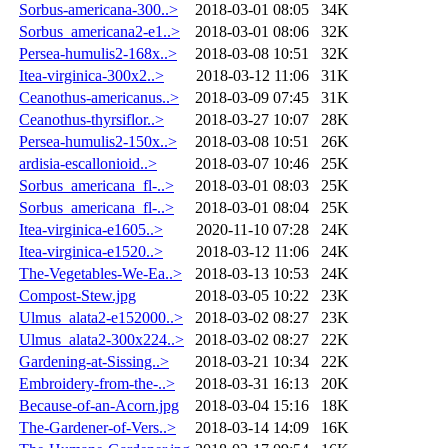
Sorbus-americana-300..>
2018-03-01 08:05
34K
Sorbus_americana2-e1..>
2018-03-01 08:06
32K
Persea-humulis2-168x..>
2018-03-08 10:51
32K
Itea-virginica-300x2..>
2018-03-12 11:06
31K
Ceanothus-americanus..>
2018-03-09 07:45
31K
Ceanothus-thyrsiflor..>
2018-03-27 10:07
28K
Persea-humulis2-150x..>
2018-03-08 10:51
26K
ardisia-escallonioid..>
2018-03-07 10:46
25K
Sorbus_americana_fl-..>
2018-03-01 08:03
25K
Sorbus_americana_fl-..>
2018-03-01 08:04
25K
Itea-virginica-e1605..>
2020-11-10 07:28
24K
Itea-virginica-e1520..>
2018-03-12 11:06
24K
The-Vegetables-We-Ea..>
2018-03-13 10:53
24K
Compost-Stew.jpg
2018-03-05 10:22
23K
Ulmus_alata2-e152000..>
2018-03-02 08:27
23K
Ulmus_alata2-300x224..>
2018-03-02 08:27
22K
Gardening-at-Sissing..>
2018-03-21 10:34
22K
Embroidery-from-the-..>
2018-03-31 16:13
20K
Because-of-an-Acorn.jpg
2018-03-04 15:16
18K
The-Gardener-of-Vers..>
2018-03-14 14:09
16K