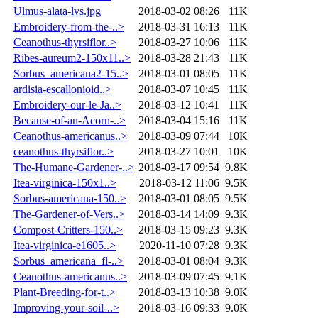
Ulmus-alata-lvs.jpg
2018-03-02 08:26
11K
Embroidery-from-the-..>
2018-03-31 16:13
11K
Ceanothus-thyrsiflor..>
2018-03-27 10:06
11K
Ribes-aureum2-150x11..>
2018-03-28 21:43
11K
Sorbus_americana2-15..>
2018-03-01 08:05
11K
ardisia-escallonioid..>
2018-03-07 10:45
11K
Embroidery-our-le-Ja..>
2018-03-12 10:41
11K
Because-of-an-Acorn-..>
2018-03-04 15:16
11K
Ceanothus-americanus..>
2018-03-09 07:44
10K
ceanothus-thyrsiflor..>
2018-03-27 10:01
10K
The-Humane-Gardener-..>
2018-03-17 09:54
9.8K
Itea-virginica-150x1..>
2018-03-12 11:06
9.5K
Sorbus-americana-150..>
2018-03-01 08:05
9.5K
The-Gardener-of-Vers..>
2018-03-14 14:09
9.3K
Compost-Critters-150..>
2018-03-15 09:23
9.3K
Itea-virginica-e1605..>
2020-11-10 07:28
9.3K
Sorbus_americana_fl-..>
2018-03-01 08:04
9.3K
Ceanothus-americanus..>
2018-03-09 07:45
9.1K
Plant-Breeding-for-t..>
2018-03-13 10:38
9.0K
Improving-your-soil-..>
2018-03-16 09:33
9.0K