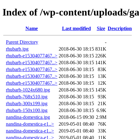
Index of /wp-content/uploads/g
Name
Last modified
Size
Description
Parent Directory
-
rhubarb.jpg
2018-06-30 18:15
831K
rhubarb-e15304077467..>
2018-06-30 18:15
226K
rhubarb-e15304077467..>
2018-06-30 18:15
141K
rhubarb-e15304077467..>
2018-06-30 18:15
83K
rhubarb-e15304077467..>
2018-06-30 18:15
13K
rhubarb-e15304077467..>
2018-06-30 18:15
12K
rhubarb-1024x680.jpg
2018-06-30 18:15
145K
rhubarb-768x510.jpg
2018-06-30 18:15
93K
rhubarb-300x199.jpg
2018-06-30 18:15
21K
rhubarb-150x100.jpg
2018-06-30 18:15
6.9K
nandina-domestica.jpg
2018-06-15 09:30
2.9M
nandina-domestica-e1..>
2019-05-01 08:40
76K
nandina-domestica-e1..>
2019-05-01 08:40
33K
nandina-domestica-e1..>
2019-05-01 08:40
11K